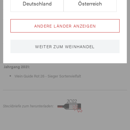
Eukalyptusanklängen würzig und reif, mit kraftvoll seidigem Tannin.
Deutschland
Österreich
Prämierungen:
Jahrgang 2017:
ANDERE LÄNDER ANZEIGEN
Goldmedaille Landesweinbewertung
Falstaff Punkte 92
Jahrgang 2018:
WEITER ZUM WEINHANDEL
Wein Guide Rot 21 - 4 Gläser
Wein Guide Rot 21 - 89 Punkte
Jahrgang 2021:
Wein Guide Rot 26 - Sieger Sortenvielfalt
Steckbriefe zum herunterladen: