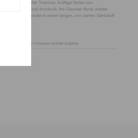
in leichter verspielter Traminer. Kräftige Noten von
ürze. Sehr dicht und druckvoll. Am Gaumen floral, wieder
remig. Der Wein endet in einem langen, von zartem Gerbstoff
Weißweine <0,1mg/l Histamin. Enthält Sulphite.