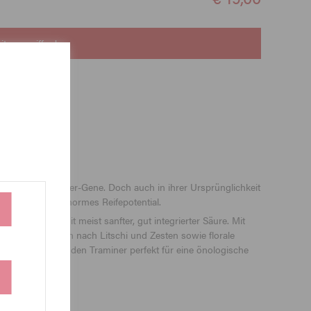
its vergriffen!
en haben Traminer-Gene. Doch auch in ihrer Ursprünglichkeit
nzentration und enormes Reifepotential.
tets gehaltvoll mit meist sanfter, gut integrierter Säure. Mit
fenbart reife Noten nach Litschi und Zesten sowie florale
zur Reife macht den Traminer perfekt für eine önologische
nen!