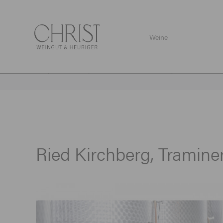
Weine
Shop
/
Weine
/
Spezialitäten
/
Ried Kirchberg, Traminer 2022
Ried Kirchberg, Tramine