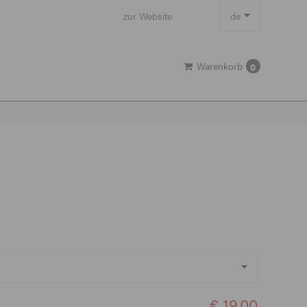
zur Website
de
en
Warenkorb
0
€ 19,00