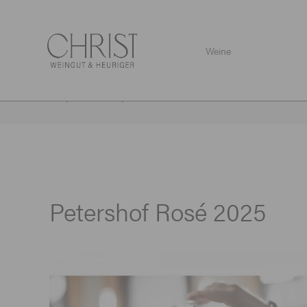
Weine
Shop
/
Weine
/
Spezialitäten
/
Petershof Rosé 2025
Petershof Rosé 2025