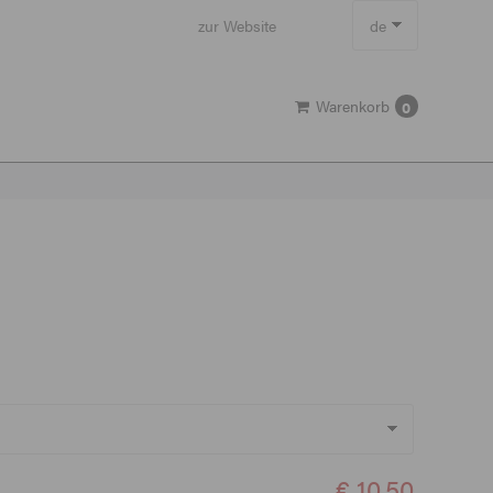
zur Website
de
en
Warenkorb
0
€ 10,50