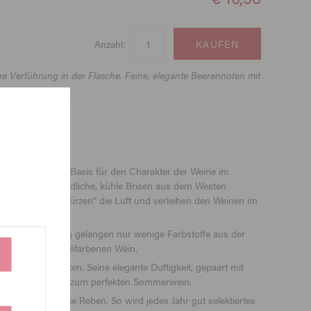
Anzahl:
e Verführung in der Flasche. Feine, elegante Beerennoten mit
um bildet die Basis für den Charakter der Weine im
en durch abendliche, kühle Brisen aus dem Westen
e zu Tal. Sie „würzen“ die Luft und verleihen den Weinen im
nende Pressung gelangen nur wenige Farbstoffe aus der
etonten, hell roséfarbenen Wein.
 und hellen Blüten. Seine elegante Duftigkeit, gepaart mit
n Rosé gut gekühlt zum perfekten Sommerwein.
rfekte Basis für die Reben. So wird jedes Jahr gut selektiertes