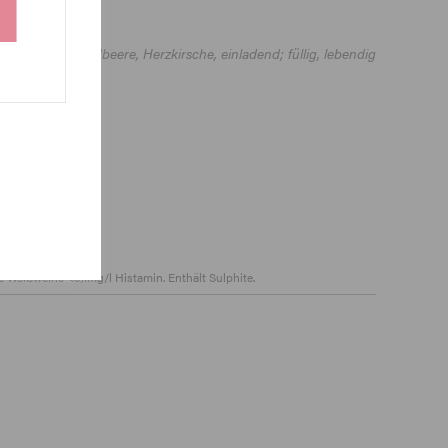
arbeitet.
tausprägung, Erdbeere, Herzkirsche, einladend; füllig, lebendig
 Nachhall
Weißweine <0,1mg/l Histamin. Enthält Sulphite.