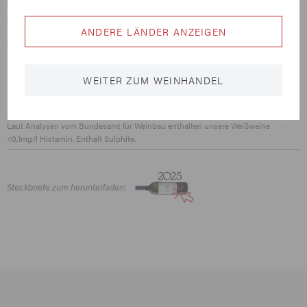
Prämierungen:
ANDERE LÄNDER ANZEIGEN
Jahrgang 2020:
Goldmedaille Landesweinbewertung
Wiener Wein Landessieger 2021
WEITER ZUM WEINHANDEL
Salon 2021
Laut Analysen vom Bundesamt für Weinbau enthalten unsere Weißweine
<0,1mg/l Histamin. Enthält Sulphite.
Steckbriefe zum herunterladen: