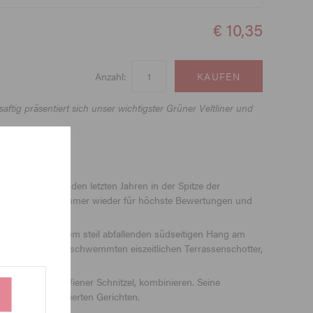
€ 10,35
Anzahl:
ftig präsentiert sich unser wichtigster Grüner Veltliner und
at sich in den letzten Jahren in der Spitze der
den letzten Jahren immer wieder für höchste Bewertungen und
iner, liegt an einem steil abfallenden südseitigen Hang am
ägt durch angeschwemmten eiszeitlichen Terrassenschotter,
her Küche, wie Wiener Schnitzel, kombinieren. Seine
 asiatisch inspirierten Gerichten.