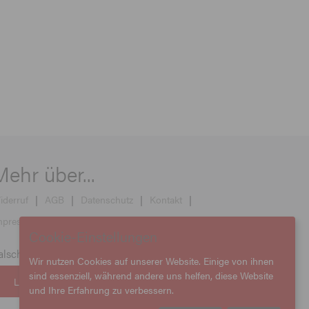
Mehr über...
iderruf
|
AGB
|
Datenschutz
|
Kontakt
|
mpressum
|
Versand
Cookie-Einstellungen
alsches Land ausgewählt?
Wir nutzen Cookies auf unserer Website. Einige von ihnen
sind essenziell, während andere uns helfen, diese Website
LAND ÄNDERN
und Ihre Erfahrung zu verbessern.