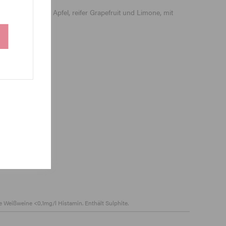
oten von Grünem Apfel, reifer Grapefruit und Limone, mit
Weißweine <0,1mg/l Histamin. Enthält Sulphite.