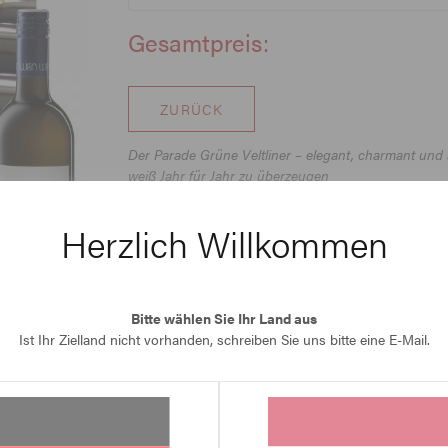
Gesamtpreis:
ZURÜCK
Der Parade Grüne Veltliner – elegant, charmant und sa
weiß Jahr für Jahr zu überzeugen
handgelesen, biologisch produziert, vegan
Geschmack:
Noblesse, elegant, saftig
Herzlich Willkommen
Der GRÜNE VELTLINER BRUCH vom WEINGUT CHRIST h
österreichischen Veltliner etabliert und sorgte in 
positive Schlagzeilen.
Bitte wählen Sie Ihr Land aus
Der „Bruch“, unsere Paradelage für den Grünen Veltl
Ist Ihr Zielland nicht vorhanden, schreiben Sie uns bitte eine E-Mail.
Wiener Bisamberg. Die Bodenbedingungen sind gepr
der bis an die Oberfläche ragt.
Der Bruch lässt sich hervorragend mit österreichisc
Würzigkeit überzeigt allerdings auch hervorragend zu